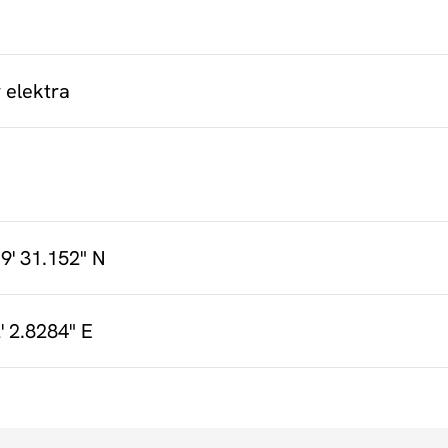
 elektra
9' 31.152" N
' 2.8284" E