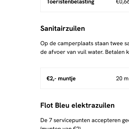
Toeristenbelasting
€0,6
Sanitairzuilen
Op de camperplaats staan twee san
de afvoer van vuil water. Betalen
€2,- muntje
20 mi
Flot Bleu elektrazuilen
De 7 servicepunten accepteren ge
(munten van €2).