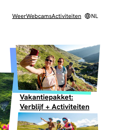
Weer
Webcams
Activiteiten
NL
Vakantiepakket:
Verblijf + Activiteiten