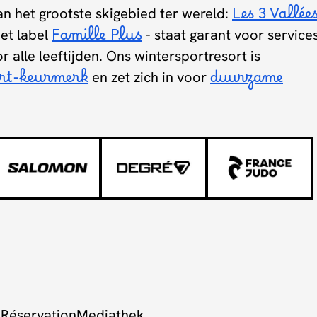
van het grootste skigebied ter wereld:
Les 3 Vallée
et label
Famille Plus
- staat garant voor service
or alle leeftijden. Ons wintersportresort is
ert-keurmerk
en zet zich in voor
duurzame
 Réservation
Mediathek