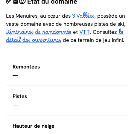
✅🚡🙂 État du domaine
Les Menuires, au cœur des
3 Vallées
, possède un
vaste domaine avec de nombreuses pistes de ski,
itinéraires de randonnée
et
VTT
. Consultez
le
détail des ouvertures
de ce terrain de jeu infini.
Remontées
—
Pistes
—
Hauteur de neige