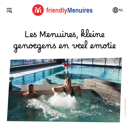
NL
Les Menuires, kleine
genoegens en veel emotie
LES MENUIRES