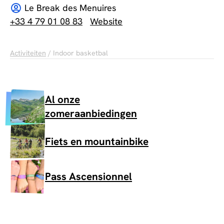
Le Break des Menuires
+33 4 79 01 08 83
Website
Activiteiten
/ Indoor basketbal
Al onze
zomeraanbiedingen
Fiets en mountainbike
Pass Ascensionnel