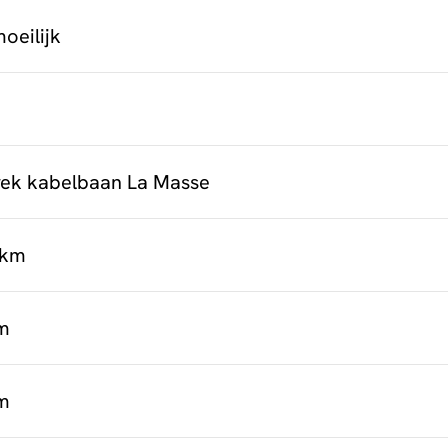
oeilijk
rek kabelbaan La Masse
 km
m
m