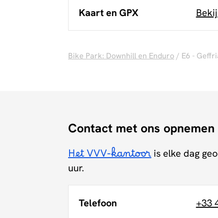
Kaart en GPX
Beki
Bike Park: Downhill en Enduro
/ E6 - Geffr
Contact met ons opnemen
Het VVV-kantoor
is elke dag geo
uur.
Telefoon
+33 