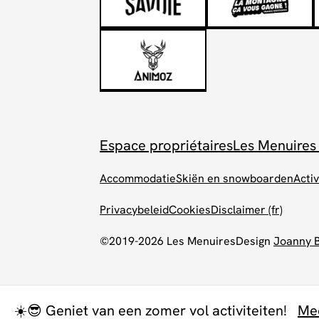
Espace propriétaires
Les Menuires
Accommodatie
Skiën en snowboarden
Activ
Privacybeleid
Cookies
Disclaimer (fr)
©2019-2026 Les Menuires
Design
Joanny 
☀️😎 Geniet van een zomer vol activiteiten!
Me