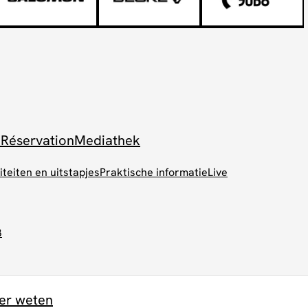
 Réservation
Mediathek
iteiten en uitstapjes
Praktische informatie
Live
B
er weten