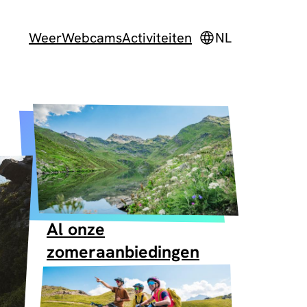
Weer
Webcams
Activiteiten
NL
Al onze
zomeraanbiedingen