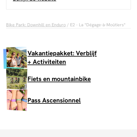
Bike Park: Downhill en Enduro
/ E2 - La "Dégage-à-Moûtiers"
Vakantiepakket: Verblijf
+ Activiteiten
Fiets en mountainbike
Pass Ascensionnel