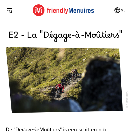
NL
E2 - La "Dégage-à-Moûtiers"
J. BERNARD
De "Dégage-à-Moûtiers" is een schitterende