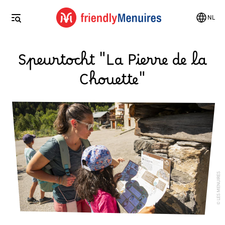
NL
Speurtocht "La Pierre de la
Chouette"
LES MENUIRES