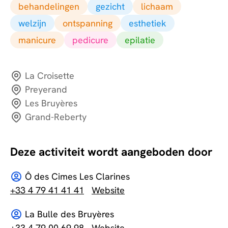
behandelingen
gezicht
lichaam
welzijn
ontspanning
esthetiek
manicure
pedicure
epilatie
La Croisette
Preyerand
Les Bruyères
Grand-Reberty
Deze activiteit wordt aangeboden door
Ô des Cimes Les Clarines
+33 4 79 41 41 41
Website
La Bulle des Bruyères
+33 4 79 00 69 98
Website