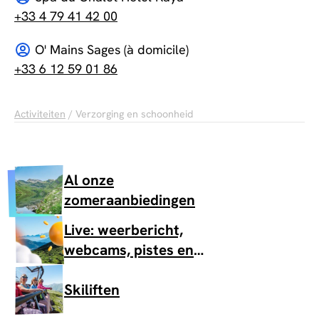
+33 4 79 41 42 00
O' Mains Sages (à domicile)
+33 6 12 59 01 86
Activiteiten
/ Verzorging en schoonheid
Al onze
zomeraanbiedingen
Live: weerbericht,
webcams, pistes en
skiliften
Skiliften