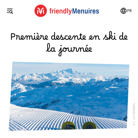
FR
Première descente en ski de
la journée
V. LOTTENBERG