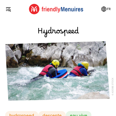
FR
Hydrospeed
ADOBE STOCK
hydrospeed
descente
eau vive