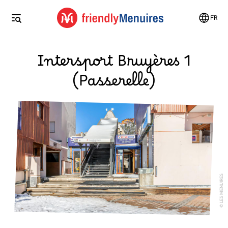
FR
Intersport Bruyères 1
(Passerelle)
LES MENUIRES