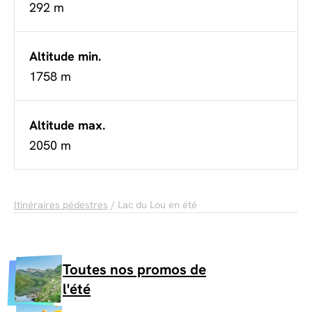
292 m
Altitude min.
1758 m
Altitude max.
2050 m
Itinéraires pédestres
/ Lac du Lou en été
Toutes nos promos de
l'été