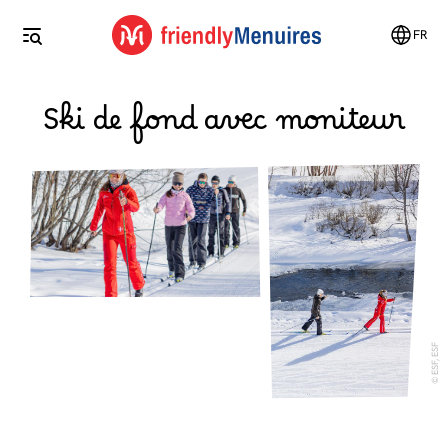
FR
Ski de fond avec moniteur
ESF, ESF