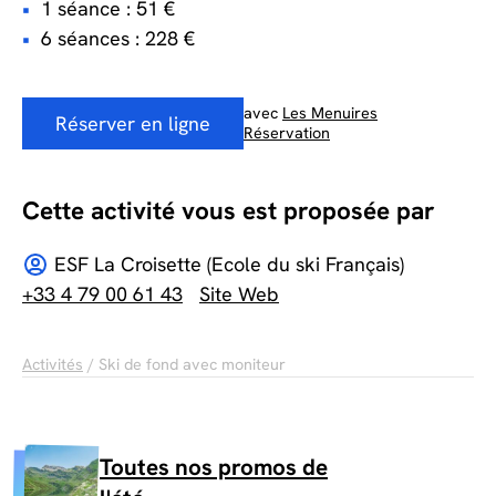
1 séance : 51 €
6 séances : 228 €
avec
Les Menuires
Réserver en ligne
Réservation
Cette activité vous est proposée par
ESF La Croisette (Ecole du ski Français)
+33 4 79 00 61 43
Site Web
Activités
/ Ski de fond avec moniteur
Toutes nos promos de