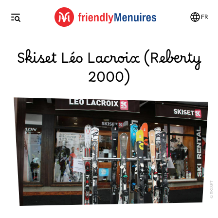
FR
Skiset Léo Lacroix (Reberty
2000)
SKISET