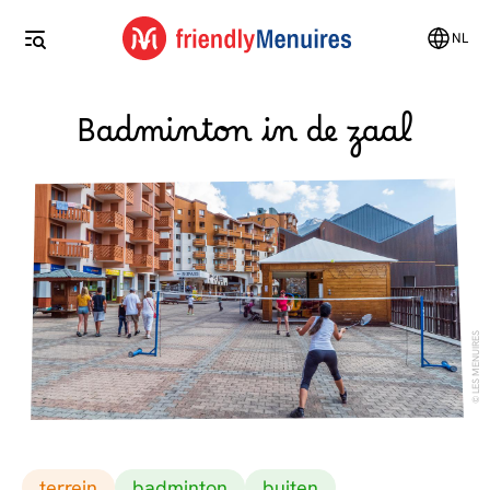
NL
Badminton in de zaal
LES MENUIRES
terrein
badminton
buiten