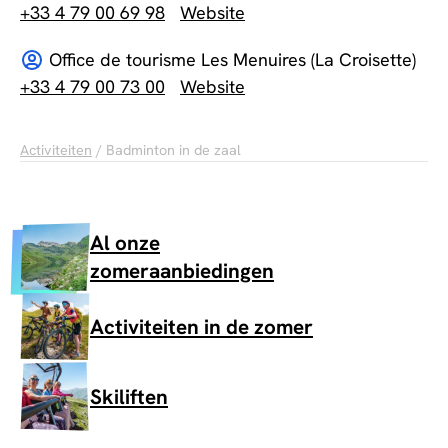
+33 4 79 00 69 98
Website
Office de tourisme Les Menuires (La Croisette)
+33 4 79 00 73 00
Website
Activiteiten
/ Badminton in de zaal
Al onze
zomeraanbiedingen
Activiteiten in de zomer
Skiliften