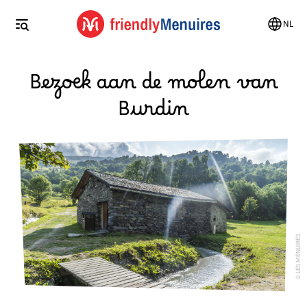
NL
Bezoek aan de molen van
Burdin
LES MENUIRES