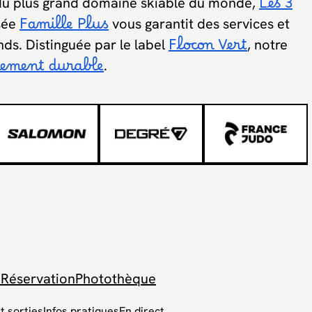
du plus grand domaine skiable du monde,
Les 3
isée
Famille Plus
vous garantit des services et
nds. Distinguée par le label
Flocon Vert
, notre
pement durable
.
 Réservation
Photothèque
et sorties
Infos pratiques
En direct