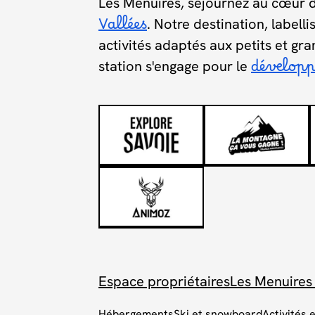
Les Menuires, séjournez au cœur 
Vallées
. Notre destination, labell
activités adaptés aux petits et gra
station s'engage pour le
dévelop
Espace propriétaires
Les Menuires
Hébergements
Ski et snowboard
Activités 