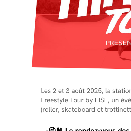
Les 2 et 3 août 2025, la stati
Freestyle Tour by FISE, un év
(roller, skateboard et trottine
🛹😜🤘 Le rendez-vous des 