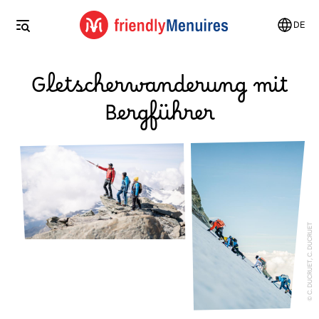
DE
Gletscherwanderung mit
Bergführer
C. DUCRUET, C. DUCRUET