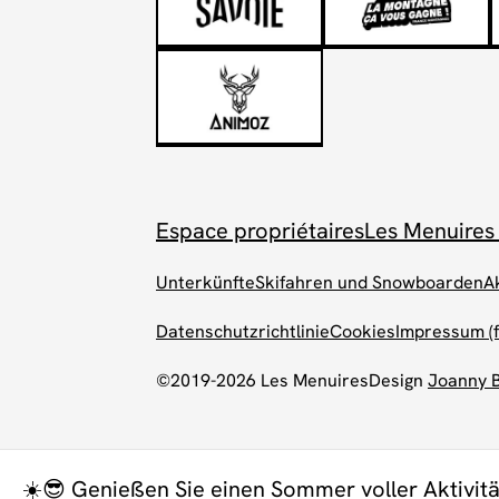
Espace propriétaires
Les Menuires
Unterkünfte
Skifahren und Snowboarden
A
Datenschutzrichtlinie
Cookies
Impressum (f
©2019-2026 Les Menuires
Design
Joanny 
☀️😎 Genießen Sie einen Sommer voller Aktivitä