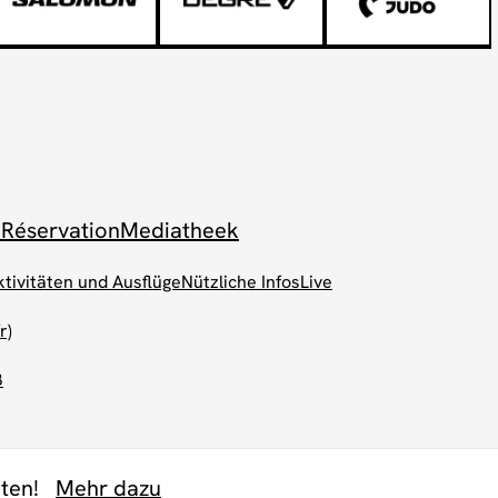
 Réservation
Mediatheek
ktivitäten und Ausflüge
Nützliche Infos
Live
r)
B
ten!
Mehr dazu