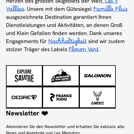
Herzen des größten Skigebiets der Welt,
Les 3
Vallées
. Unsere mit dem Gütesiegel
Famille Plus
ausgezeichnete Destination garantiert Ihnen
Dienstleistungen und Aktivitäten, an denen Groß
und Klein Gefallen finden werden. Dank unseres
Engagements für
Nachhaltigkeit
sind wir zudem
stolzer Träger des Labels
Flocon Vert
.
Newsletter ❤️
Abonnieren Sie den Newsletter und erhalten Sie exklusiv alle
News und Angebote von Les Menuires