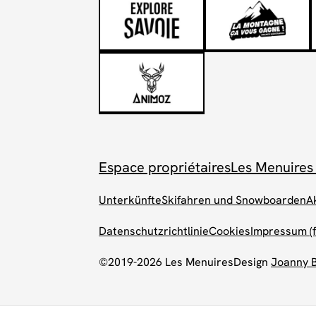
Espace propriétaires
Les Menuires
Unterkünfte
Skifahren und Snowboarden
A
Datenschutzrichtlinie
Cookies
Impressum (f
©2019-2026 Les Menuires
Design
Joanny 