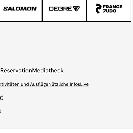
 Réservation
Mediatheek
ktivitäten und Ausflüge
Nützliche Infos
Live
r)
B