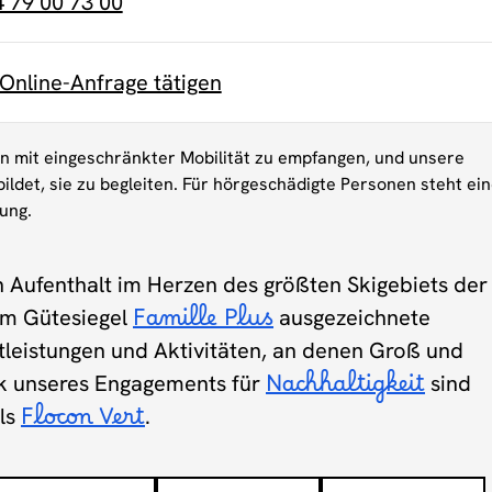
4 79 00 73 00
 Online-Anfrage tätigen
en mit eingeschränkter Mobilität zu empfangen, und unsere
ildet, sie zu begleiten. Für hörgeschädigte Personen steht ei
gung.
n Aufenthalt im Herzen des größten Skigebiets der
em Gütesiegel
Famille Plus
ausgezeichnete
stleistungen und Aktivitäten, an denen Groß und
nk unseres Engagements für
Nachhaltigkeit
sind
els
Flocon Vert
.